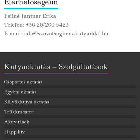
Elérhetőségeim
Feilné Jantner Erika
Telefon: +36 20/200-5423
E-mail: info@szovetsegbenakutyaddal.hu
Kutyaoktatás – Szolgáltatások
Csoportos oktatás
Egyéni oktatás
Kölyökkutya oktatás
Trükkmester
Aktivitások
Happility