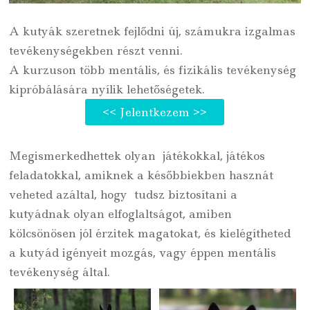
A kutyák szeretnek fejlődni új, számukra izgalmas
tevékenységekben részt venni.
A kurzuson több mentális, és fizikális tevékenység
kipróbálására nyílik lehetőségetek.
<< Jelentkezem >>
Megismerkedhettek olyan játékokkal, játékos
feladatokkal, amiknek a későbbiekben hasznát
veheted azáltal, hogy tudsz biztosítani a
kutyádnak olyan elfoglaltságot, amiben
kölcsönösen jól érzitek magatokat, és kielégítheted
a kutyád igényeit mozgás, vagy éppen mentális
tevékenység által.