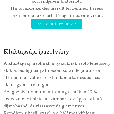
sorrendjében biztosított.
Ha további kérdés merült fel benned, keress
bizalommal az elérhetőségeim bármelyikén.
<< Jelentkezem >>
Klubtagsági igazolvány
A klubtagság azoknak a gazdiknak szóló lehetőség,
akik az eddigi pályafutásom során legalább két
alkalommal vettek részt nálam akár csoportos,
akár egyéni tréningen.
Az igazolvány minden tréning esetében 10 %
kedvezményt biztosít számodra az éppen aktuális
díjszabásból és visszavonásig érvényes.
Remélem sikerül ezzel is a hálámat kifejezni