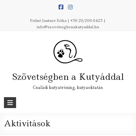
Skip
to
content
Feilné Jantner Erika | +36 20/200-5423 |
info@szovetsegbenakutyaddal.hu
Szövetségben a Kutyáddal
Családi kutyatréning, kutyaoktatás
Aktivitások